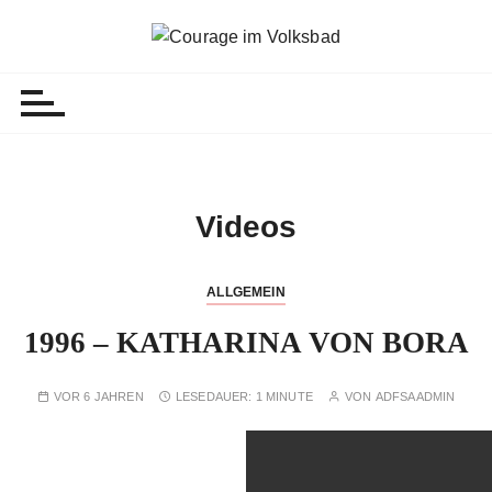
Z
u
Courage im Volksbad
Ausstellung "Die Frauen schlagen aus"
m
I
n
h
a
l
Videos
t
s
p
ALLGEMEIN
r
1996 – KATHARINA VON BORA
i
n
g
VOR 6 JAHREN
LESEDAUER:
1 MINUTE
VON
ADFSAADMIN
e
n